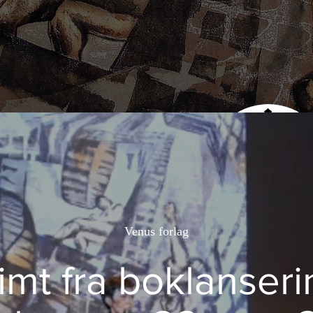
NUS FORLAG
Venus forlag
limt fra boklanser