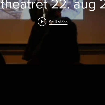
theatret 22. aug
Spill video