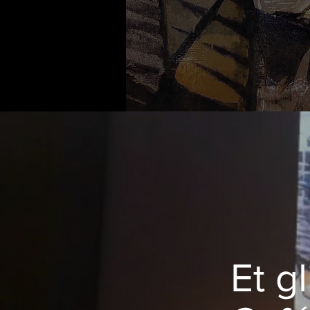
V
E
Et g